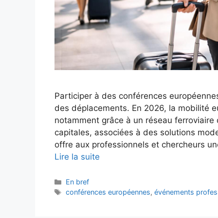
Participer à des conférences européennes
des déplacements. En 2026, la mobilité e
notamment grâce à un réseau ferroviaire d
capitales, associées à des solutions mod
offre aux professionnels et chercheurs u
Lire la suite
Catégories
En bref
Étiquettes
conférences européennes
,
événements profes