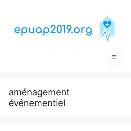
Aller
au
contenu
Menu
aménagement
événementiel